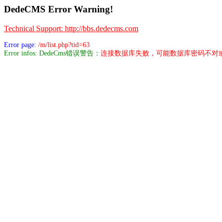
DedeCMS Error Warning!
Technical Support: http://bbs.dedecms.com
Error page:
/m/list.php?tid=63
Error infos: DedeCms错误警告：
连接数据库失败，可能数据库密码不对