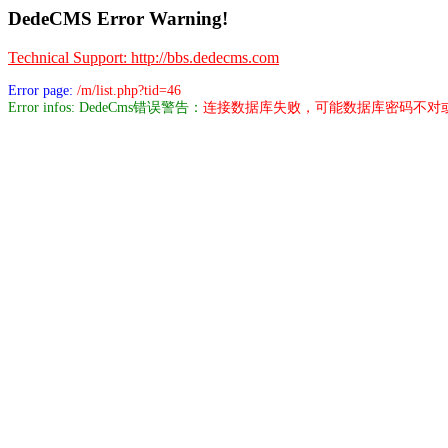
DedeCMS Error Warning!
Technical Support: http://bbs.dedecms.com
Error page:
/m/list.php?tid=46
Error infos: DedeCms错误警告：
连接数据库失败，可能数据库密码不对